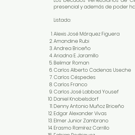
Los becados venezolanos de Cin
presencial y además de poder hacer
Listado:
Alexis José Márquez Figuera
Amandine Rubi
Andrea Briceño
Ariadna E. Jaramillo
Belimar Roman
Carlos Alberto Cadenas Useche
Carlos Céspedes
Carlos Franco
Carlos José Labbad Yousef
Daniel Knobelsdorf
Denny Antonio Muñoz Briceño
Edgar Alexander Vivas
Elmer Junior Zambrano
Erasmo Ramírez Carrillo