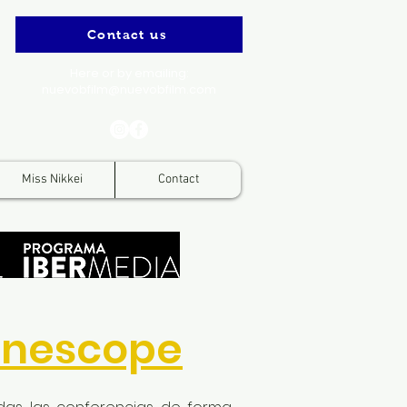
Contact us
Here or by emailing:
nuevobfilm@nuevobfilm.com
Miss Nikkei
Contact
inescope