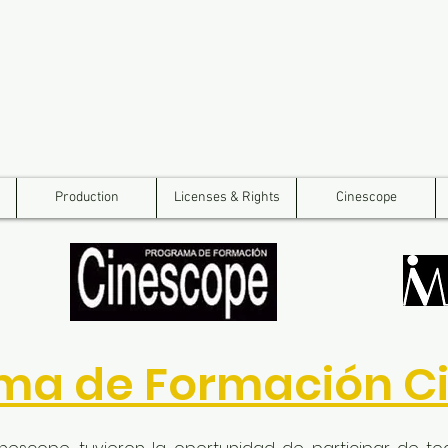
Transforming stories into global impact
Production
Licenses & Rights
Cinescope
ama de Formación C