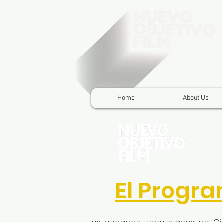
Home
About Us
El Progr